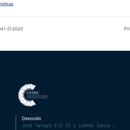
úblicas
 041-O-2023
Pr
Dirección:
José Tamayo E10 25 y Lizardo García /