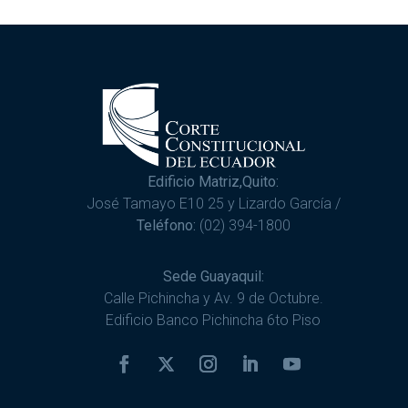
Edificio Matriz,Quito:
José Tamayo E10 25 y Lizardo García /
Teléfono:
(02) 394-1800
Sede Guayaquil:
Calle Pichincha y Av. 9 de Octubre.
Edificio Banco Pichincha 6to Piso