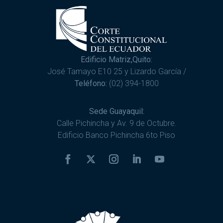
Edificio Matriz,Quito:
José Tamayo E10 25 y Lizardo García /
Teléfono:
(02) 394-1800
Sede Guayaquil:
Calle Pichincha y Av. 9 de Octubre.
Edificio Banco Pichincha 6to Piso