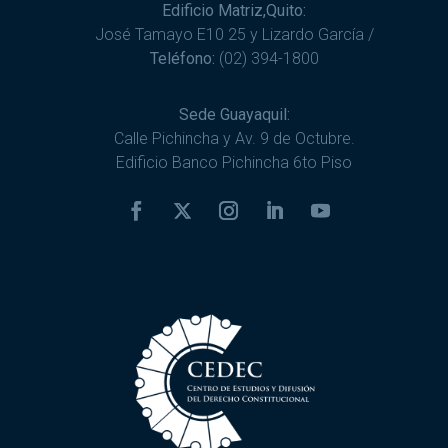
Edificio Matriz,Quito:
José Tamayo E10 25 y Lizardo García /
Teléfono:
(02) 394-1800
Sede Guayaquil:
Calle Pichincha y Av. 9 de Octubre.
Edificio Banco Pichincha 6to Piso