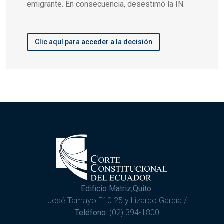
emigrante. En consecuencia, desestimó la IN.
Clic aquí para acceder a la decisión
Edificio Matriz,Quito:
José Tamayo E10 25 y Lizardo García /
Teléfono:
(02) 394-1800