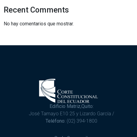
Recent Comments
No hay comentarios que mostrar.
Edificio Matriz,Quito:
José Tamayo E10 25 y Lizardo García /
Teléfono:
(02) 394-1800