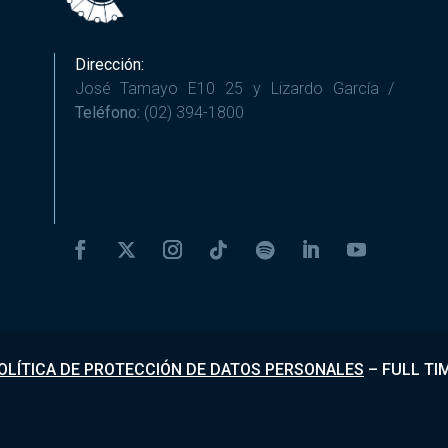
Dirección:
José Tamayo E10 25 y Lizardo García /
Teléfono:
(02) 394-1800
OLÍTICA DE PROTECCIÓN DE DATOS PERSONALES
–
FULL TI
Desarrollado por
Fundapi