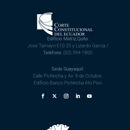
Edificio Matriz,Quito:
José Tamayo E10 25 y Lizardo García /
Teléfono:
(02) 394-1800
Sede Guayaquil:
Calle Pichincha y Av. 9 de Octubre.
Edificio Banco Pichincha 6to Piso