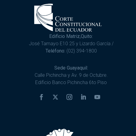
Edificio Matriz,Quito:
José Tamayo E10 25 y Lizardo García /
Teléfono:
(02) 394-1800
Sede Guayaquil:
Calle Pichincha y Av. 9 de Octubre.
Edificio Banco Pichincha 6to Piso