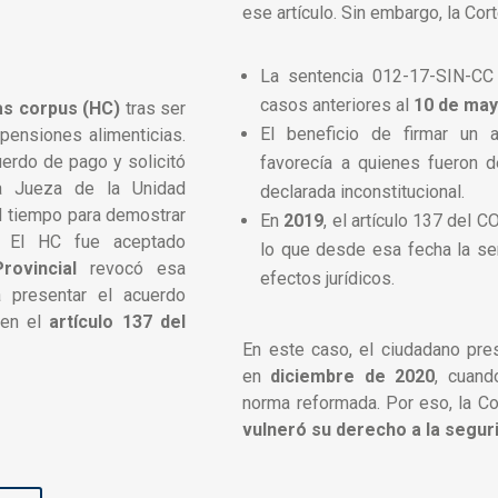
ese artículo. Sin embargo, la Cort
La sentencia 012-17-SIN-CC
casos anteriores al
10 de may
s corpus (HC)
tras ser
El beneficio de firmar un
pensiones alimenticias.
uerdo de pago y solicitó
favorecía a quienes fueron d
la Jueza de la Unidad
declarada inconstitucional.
el tiempo para demostrar
En
2019
, el artículo 137 del 
. El HC fue aceptado
lo que desde esa fecha la se
rovincial
revocó esa
efectos jurídicos.
a presentar el acuerdo
 en el
artículo 137 del
En este caso, el ciudadano pre
en
diciembre de 2020
, cuand
norma reformada. Por eso, la C
vulneró su derecho a la seguri