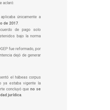
e aclaró:
 aplicaba únicamente a
o de 2017
.
 acuerdo de pago solo
etenidos bajo la norma
COGEP fue reformado, por
ntencia dejó de generar
sentó el hábeas corpus
o ya estaba vigente la
orte concluyó que
no se
dad jurídica
.