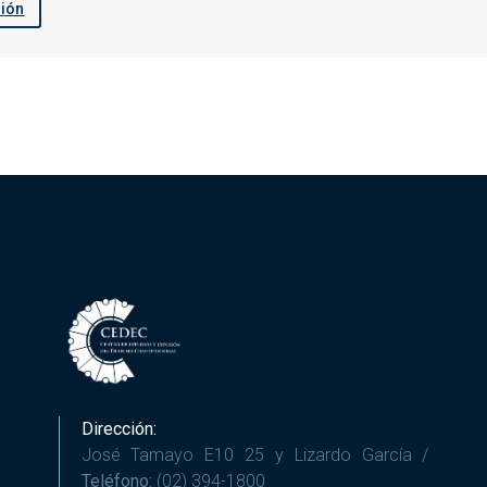
sión
Dirección:
José Tamayo E10 25 y Lizardo García /
Teléfono:
(02) 394-1800