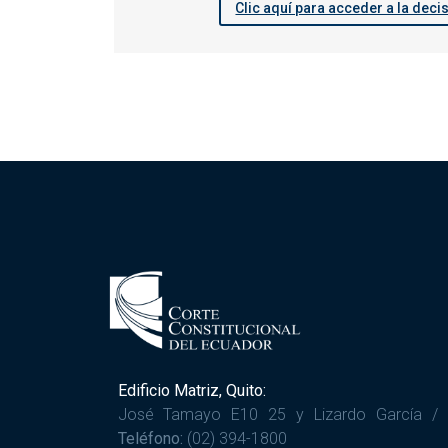
Clic aquí para acceder a la deci
Edificio Matriz, Quito:
José Tamayo E10 25 y Lizardo García /
Teléfono:
(02) 394-1800