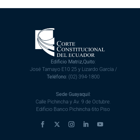
Edificio Matriz,Quito:
José Tamayo E10 25 y Lizardo García /
Teléfono:
(02) 394-1800
Sede Guayaquil:
Calle Pichincha y Av. 9 de Octubre.
Edificio Banco Pichincha 6to Piso