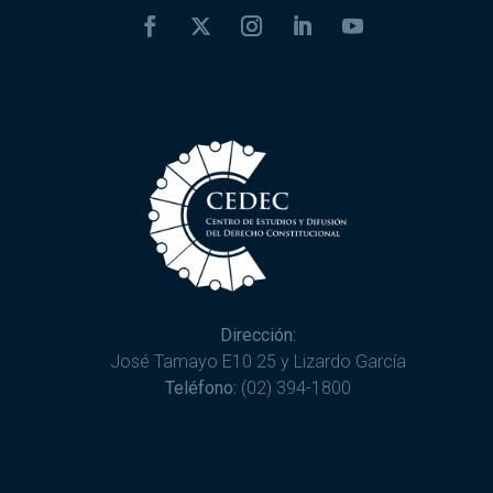
Dirección:
José Tamayo E10 25 y Lizardo García
Teléfono:
(02) 394-1800