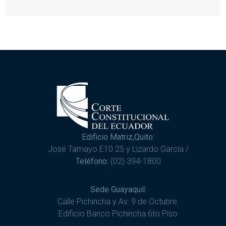
Edificio Matriz,Quito:
José Tamayo E10 25 y Lizardo García /
Teléfono:
(02) 394-1800
Sede Guayaquil:
Calle Pichincha y Av. 9 de Octubre.
Edificio Banco Pichincha 6to Piso