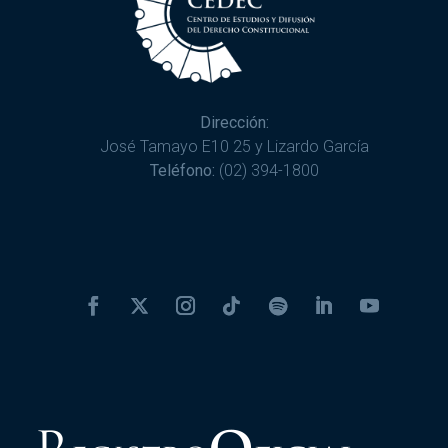
Dirección:
José Tamayo E10 25 y Lizardo García
Teléfono:
(02) 394-1800