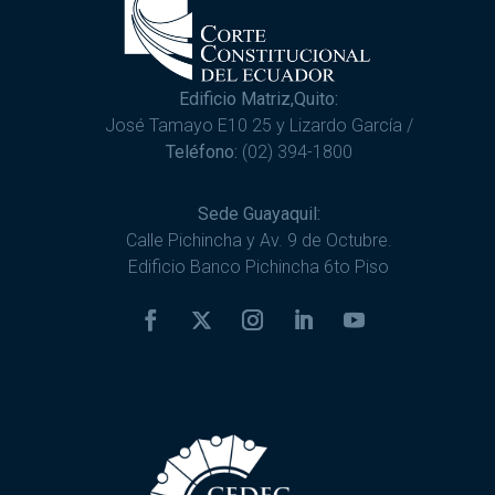
Edificio Matriz,Quito:
José Tamayo E10 25 y Lizardo García /
Teléfono:
(02) 394-1800
Sede Guayaquil:
Calle Pichincha y Av. 9 de Octubre.
Edificio Banco Pichincha 6to Piso