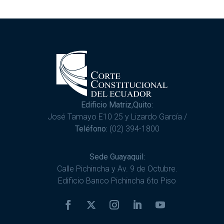
Edificio Matriz,Quito:
José Tamayo E10 25 y Lizardo García /
Teléfono:
(02) 394-1800
Sede Guayaquil:
Calle Pichincha y Av. 9 de Octubre.
Edificio Banco Pichincha 6to Piso