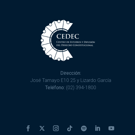
Dirección:
José Tamayo E10 25 y Lizardo García
Teléfono:
(02) 394-1800