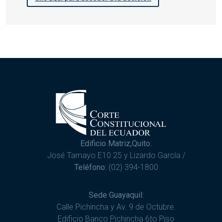
Edificio Matriz,Quito:
José Tamayo E10 25 y Lizardo García /
Teléfono:
(02) 394-1800
Sede Guayaquil:
Calle Pichincha y Av. 9 de Octubre.
Edificio Banco Pichincha 6to Piso