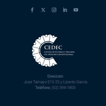
Dirección:
José Tamayo E10 25 y Lizardo García
Teléfono:
(02) 394-1800