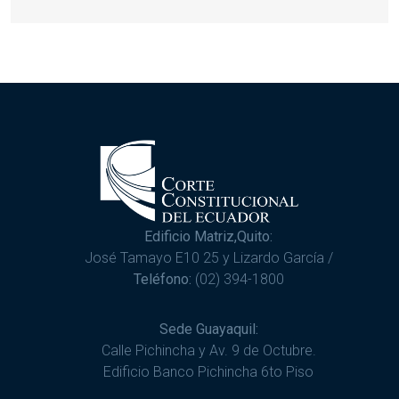
Edificio Matriz,Quito:
José Tamayo E10 25 y Lizardo García /
Teléfono:
(02) 394-1800
Sede Guayaquil:
Calle Pichincha y Av. 9 de Octubre.
Edificio Banco Pichincha 6to Piso