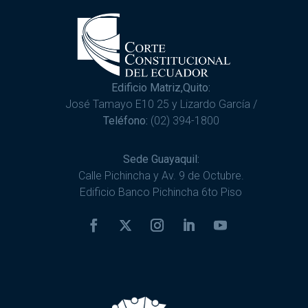
Edificio Matriz,Quito:
José Tamayo E10 25 y Lizardo García /
Teléfono:
(02) 394-1800
Sede Guayaquil:
Calle Pichincha y Av. 9 de Octubre.
Edificio Banco Pichincha 6to Piso