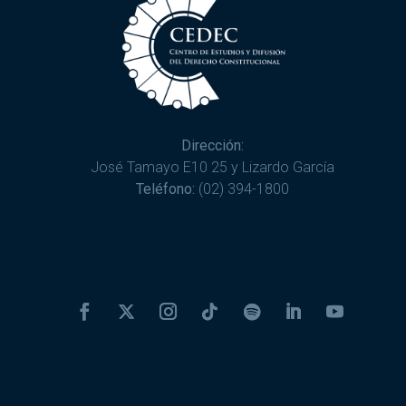
Dirección:
José Tamayo E10 25 y Lizardo García
Teléfono:
(02) 394-1800