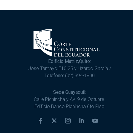
Edificio Matriz,Quito:
José Tamayo E10 25 y Lizardo García /
Teléfono:
(02) 394-1800
Sede Guayaquil:
Calle Pichincha y Av. 9 de Octubre.
Edificio Banco Pichincha 6to Piso