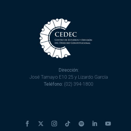
Dirección:
José Tamayo E10 25 y Lizardo García
Teléfono:
(02) 394-1800