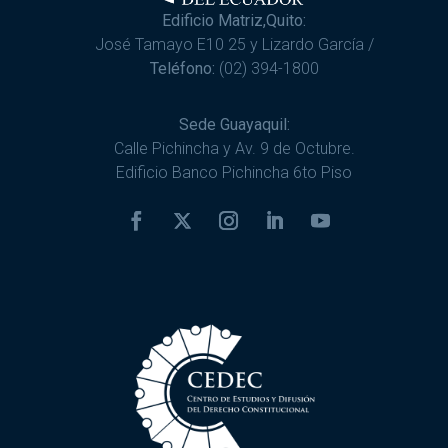
Edificio Matriz,Quito:
José Tamayo E10 25 y Lizardo García /
Teléfono:
(02) 394-1800
Sede Guayaquil:
Calle Pichincha y Av. 9 de Octubre.
Edificio Banco Pichincha 6to Piso