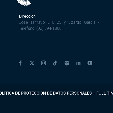
Dirección:
José Tamayo E10 25 y Lizardo García /
Teléfono:
(02) 394-1800
OLÍTICA DE PROTECCIÓN DE DATOS PERSONALES
–
FULL TI
Desarrollado por
Fundapi