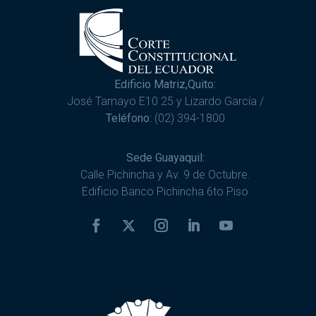
Edificio Matriz,Quito:
José Tamayo E10 25 y Lizardo García /
Teléfono:
(02) 394-1800
Sede Guayaquil:
Calle Pichincha y Av. 9 de Octubre.
Edificio Banco Pichincha 6to Piso