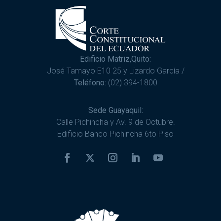
Edificio Matriz,Quito:
José Tamayo E10 25 y Lizardo García /
Teléfono:
(02) 394-1800
Sede Guayaquil:
Calle Pichincha y Av. 9 de Octubre.
Edificio Banco Pichincha 6to Piso