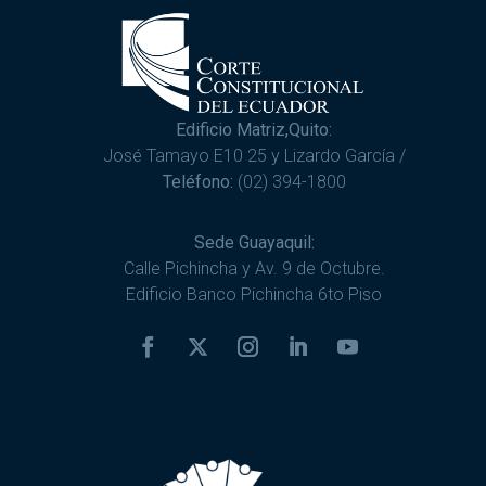
Edificio Matriz,Quito:
José Tamayo E10 25 y Lizardo García /
Teléfono:
(02) 394-1800
Sede Guayaquil:
Calle Pichincha y Av. 9 de Octubre.
Edificio Banco Pichincha 6to Piso