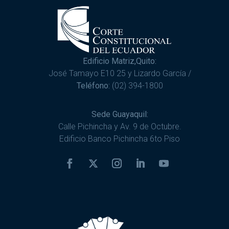
Edificio Matriz,Quito:
José Tamayo E10 25 y Lizardo García /
Teléfono:
(02) 394-1800
Sede Guayaquil:
Calle Pichincha y Av. 9 de Octubre.
Edificio Banco Pichincha 6to Piso