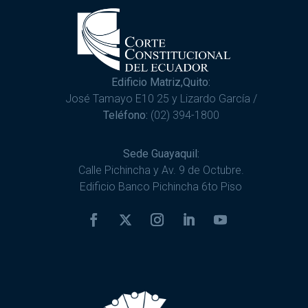
Edificio Matriz,Quito:
José Tamayo E10 25 y Lizardo García /
Teléfono:
(02) 394-1800
Sede Guayaquil:
Calle Pichincha y Av. 9 de Octubre.
Edificio Banco Pichincha 6to Piso