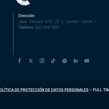
Dirección:
José Tamayo E10 25 y Lizardo García /
Teléfono:
(02) 394-1800
OLÍTICA DE PROTECCIÓN DE DATOS PERSONALES
–
FULL TI
Desarrollado por
Fundapi