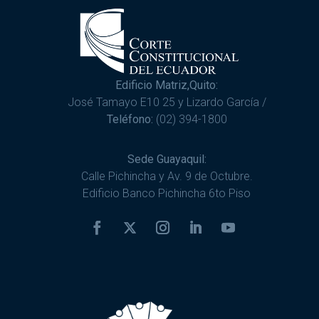
Edificio Matriz,Quito:
José Tamayo E10 25 y Lizardo García /
Teléfono:
(02) 394-1800
Sede Guayaquil:
Calle Pichincha y Av. 9 de Octubre.
Edificio Banco Pichincha 6to Piso