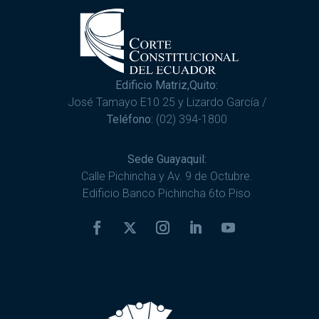
Edificio Matriz,Quito:
José Tamayo E10 25 y Lizardo García /
Teléfono:
(02) 394-1800
Sede Guayaquil:
Calle Pichincha y Av. 9 de Octubre.
Edificio Banco Pichincha 6to Piso