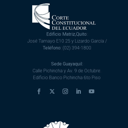
Edificio Matriz,Quito:
José Tamayo E10 25 y Lizardo García /
Teléfono:
(02) 394-1800
Sede Guayaquil:
Calle Pichincha y Av. 9 de Octubre.
Edificio Banco Pichincha 6to Piso