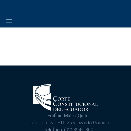
Edificio Matriz,Quito:
José Tamayo E10 25 y Lizardo García /
Teléfono:
(02) 394-1800