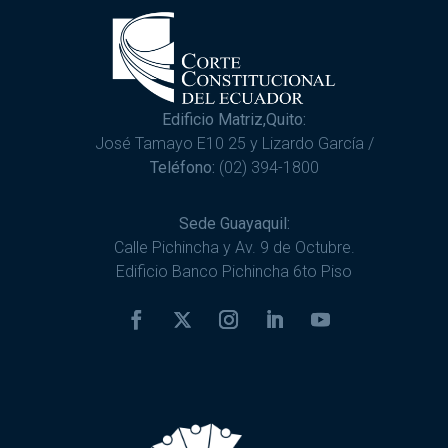
Edificio Matriz,Quito:
José Tamayo E10 25 y Lizardo García /
Teléfono:
(02) 394-1800
Sede Guayaquil:
Calle Pichincha y Av. 9 de Octubre.
Edificio Banco Pichincha 6to Piso