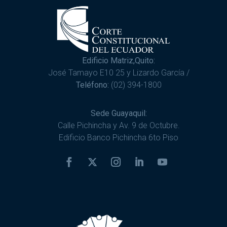
Edificio Matriz,Quito:
José Tamayo E10 25 y Lizardo García /
Teléfono:
(02) 394-1800
Sede Guayaquil:
Calle Pichincha y Av. 9 de Octubre.
Edificio Banco Pichincha 6to Piso