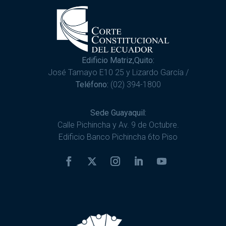
Edificio Matriz,Quito:
José Tamayo E10 25 y Lizardo García /
Teléfono:
(02) 394-1800
Sede Guayaquil:
Calle Pichincha y Av. 9 de Octubre.
Edificio Banco Pichincha 6to Piso