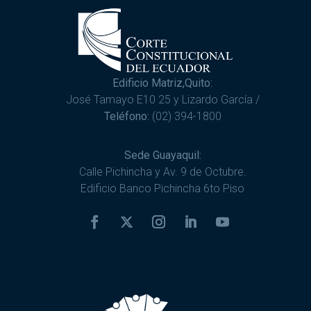
Edificio Matriz,Quito:
José Tamayo E10 25 y Lizardo García /
Teléfono:
(02) 394-1800
Sede Guayaquil:
Calle Pichincha y Av. 9 de Octubre.
Edificio Banco Pichincha 6to Piso