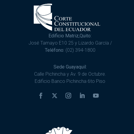
Edificio Matriz,Quito:
José Tamayo E10 25 y Lizardo García /
Teléfono:
(02) 394-1800
Sede Guayaquil:
Calle Pichincha y Av. 9 de Octubre.
Edificio Banco Pichincha 6to Piso