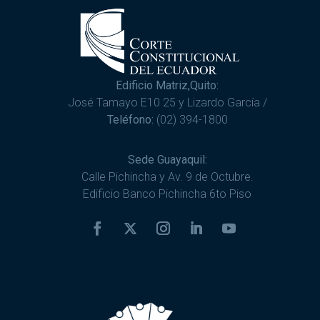
Edificio Matriz,Quito:
José Tamayo E10 25 y Lizardo García /
Teléfono:
(02) 394-1800
Sede Guayaquil:
Calle Pichincha y Av. 9 de Octubre.
Edificio Banco Pichincha 6to Piso