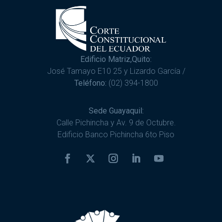
Edificio Matriz,Quito:
José Tamayo E10 25 y Lizardo García /
Teléfono:
(02) 394-1800
Sede Guayaquil:
Calle Pichincha y Av. 9 de Octubre.
Edificio Banco Pichincha 6to Piso