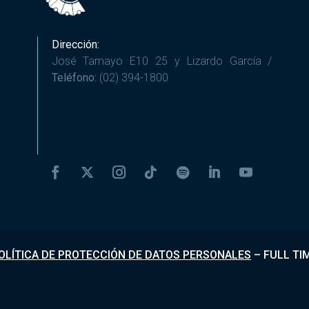
Dirección:
José Tamayo E10 25 y Lizardo García /
Teléfono:
(02) 394-1800
OLÍTICA DE PROTECCIÓN DE DATOS PERSONALES
–
FULL TI
Desarrollado por
Fundapi