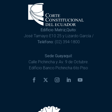
Edificio Matriz,Quito:
José Tamayo E10 25 y Lizardo García /
Teléfono:
(02) 394-1800
Sede Guayaquil:
Calle Pichincha y Av. 9 de Octubre.
Edificio Banco Pichincha 6to Piso