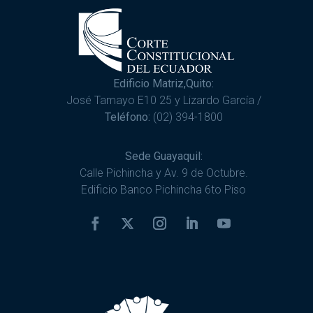
Edificio Matriz,Quito:
José Tamayo E10 25 y Lizardo García /
Teléfono:
(02) 394-1800
Sede Guayaquil:
Calle Pichincha y Av. 9 de Octubre.
Edificio Banco Pichincha 6to Piso