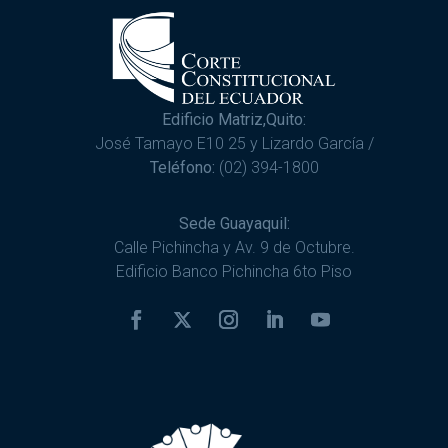
Edificio Matriz,Quito:
José Tamayo E10 25 y Lizardo García /
Teléfono:
(02) 394-1800
Sede Guayaquil:
Calle Pichincha y Av. 9 de Octubre.
Edificio Banco Pichincha 6to Piso