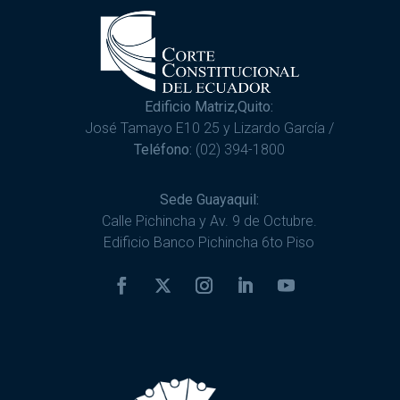
Edificio Matriz,Quito:
José Tamayo E10 25 y Lizardo García /
Teléfono:
(02) 394-1800
Sede Guayaquil:
Calle Pichincha y Av. 9 de Octubre.
Edificio Banco Pichincha 6to Piso