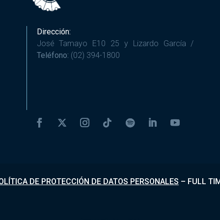
Dirección:
José Tamayo E10 25 y Lizardo García /
Teléfono:
(02) 394-1800
OLÍTICA DE PROTECCIÓN DE DATOS PERSONALES
–
FULL TI
Desarrollado por
Fundapi