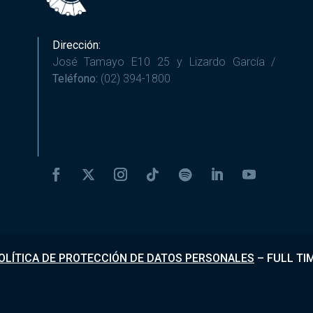
Dirección:
José Tamayo E10 25 y Lizardo García /
Teléfono:
(02) 394-1800
OLÍTICA DE PROTECCIÓN DE DATOS PERSONALES
–
FULL TI
Desarrollado por
Fundapi