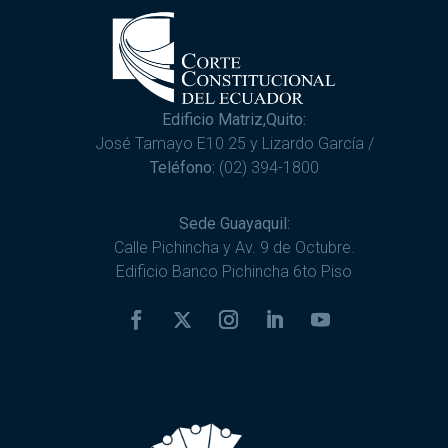
Edificio Matriz,Quito:
José Tamayo E10 25 y Lizardo García /
Teléfono:
(02) 394-1800
Sede Guayaquil:
Calle Pichincha y Av. 9 de Octubre.
Edificio Banco Pichincha 6to Piso