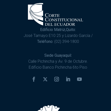
Edificio Matriz,Quito:
José Tamayo E10 25 y Lizardo García /
Teléfono:
(02) 394-1800
Sede Guayaquil:
Calle Pichincha y Av. 9 de Octubre.
Edificio Banco Pichincha 6to Piso