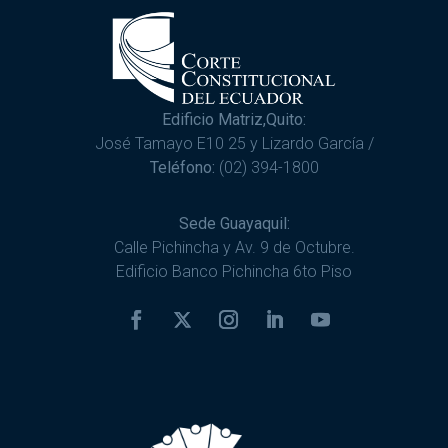
Edificio Matriz,Quito:
José Tamayo E10 25 y Lizardo García /
Teléfono:
(02) 394-1800
Sede Guayaquil:
Calle Pichincha y Av. 9 de Octubre.
Edificio Banco Pichincha 6to Piso