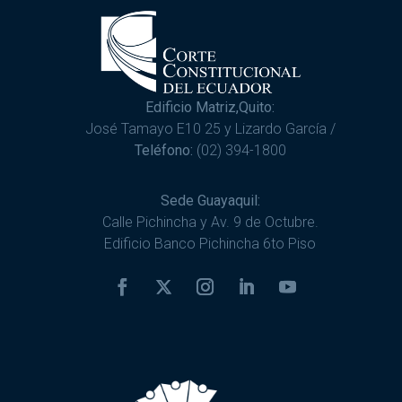
Edificio Matriz,Quito:
José Tamayo E10 25 y Lizardo García /
Teléfono:
(02) 394-1800
Sede Guayaquil:
Calle Pichincha y Av. 9 de Octubre.
Edificio Banco Pichincha 6to Piso