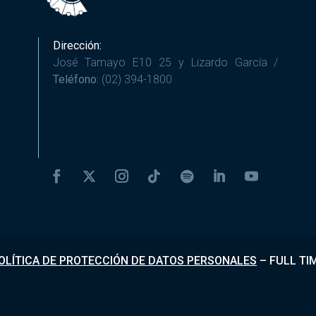
Dirección:
José Tamayo E10 25 y Lizardo García /
Teléfono:
(02) 394-1800
OLÍTICA DE PROTECCIÓN DE DATOS PERSONALES
–
FULL TI
Desarrollado por
Fundapi