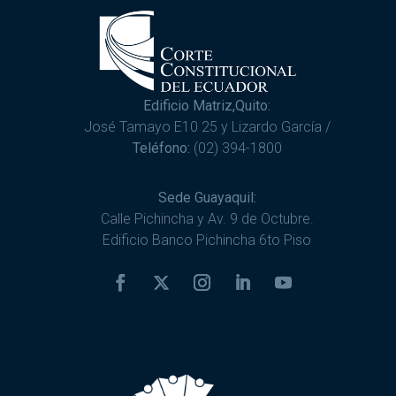
Edificio Matriz,Quito:
José Tamayo E10 25 y Lizardo García /
Teléfono:
(02) 394-1800
Sede Guayaquil:
Calle Pichincha y Av. 9 de Octubre.
Edificio Banco Pichincha 6to Piso